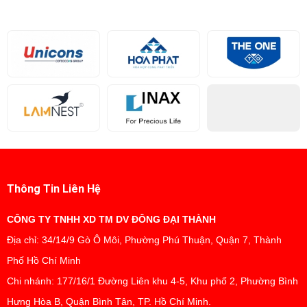
Thông Tin Liên Hệ
CÔNG TY TNHH XD TM DV ĐÔNG ĐẠI THÀNH
Địa chỉ: 34/14/9 Gò Ô Môi, Phường Phú Thuận, Quận 7, Thành
Phố Hồ Chí Minh
Chi nhánh: 177/16/1 Đường Liên khu 4-5, Khu phố 2, Phường Bình
Hưng Hòa B, Quận Bình Tân, TP. Hồ Chí Minh.