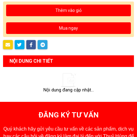
Thêm vào giỏ
Mua ngay
NỘI DUNG CHI TIẾT
Nội dung đang cập nhật...
ĐĂNG KÝ TƯ VẤN
Quý khách hãy gửi yêu cầu tư vấn về các sản phẩm, dịch vụ
hay các câu hỏi về đăng ký làm đại lý đến với Thuỷ Hùng để